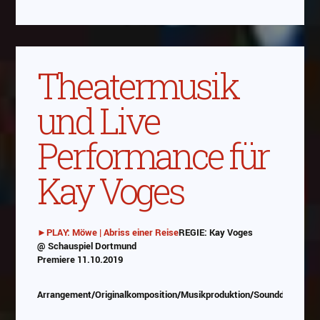
Theatermusik
und Live
Performance für
Kay Voges
►PLAY: Möwe | Abriss einer Reise
REGIE: Kay Voges
@ Schauspiel Dortmund
Abspielen
Premiere 11.10.2019
Das Video wird von Youtube eingebettet
Arrangement/Originalkomposition/Musikproduktion/Sounddesign/P
abespielt. Es gilt die
Datenschutzerklärung von
Google