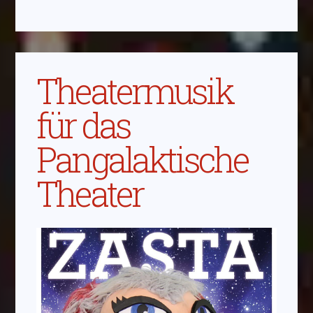
Theatermusik
für das
Pangalaktische
Theater