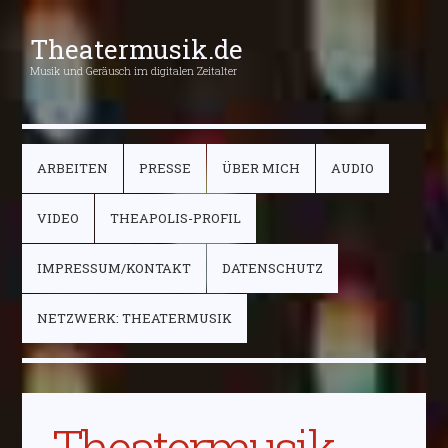
Theatermusik.de
Musik und Geräusch im digitalen Zeitalter
ARBEITEN
PRESSE
ÜBER MICH
AUDIO
VIDEO
THEAPOLIS-PROFIL
IMPRESSUM/KONTAKT
DATENSCHUTZ
NETZWERK: THEATERMUSIK
Theatermusik