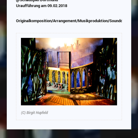
abespielt. Es gilt die
Datenschutzerklärung von
Uraufführung am 09.02.2018
Google
Originalkomposition/Arrangement/Musikproduktion/Sounddesign/P
(C) Birgit Hupfeld