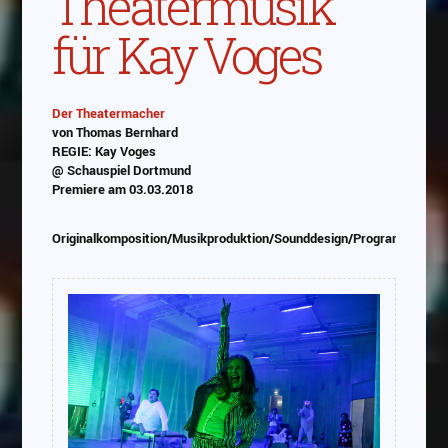
Theatermusik
für Kay Voges
Der Theatermacher
von Thomas Bernhard
Abspielen
REGIE: Kay Voges
@ Schauspiel Dortmund
Das Video wird von Youtube eingebettet
Premiere am 03.03.2018
abespielt. Es gilt die
Datenschutzerklärung von
Google
Originalkomposition/Musikproduktion/Sounddesign/Programmierun