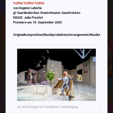
Trüffel Trüffel Trüffel
von Eugène Labiche
Abspielen
@ Saarländisches Staatstheater Saarbrücken
REGIE: Julia Prechsl
Das Video wird von Youtube eingebettet
Premiere am 19. September 2020
abespielt. Es gilt die
Datenschutzerklärung von
Google
Originalkomposition/Musikproduktion/Arrangement/Musikauswahl
(C) Astrid Karger mit freundlicher Genehmigung