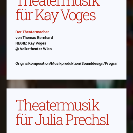
für Kay Voges
Der Theatermacher
von Thomas Bernhard
Abspielen
REGIE: Kay Voges
@ Volkstheater Wien
Das Video wird von Youtube eingebettet
abespielt. Es gilt die
Datenschutzerklärung von
Originalkomposition/Musikproduktion/Sounddesign/Programmierun
Google
Theatermusik
für Julia Prechsl