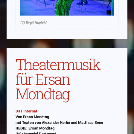
(C) Birgit Hupfeld
Theatermusik
für Ersan
Mondtag
Das Internat
Von Ersan Mondtag
Abspielen
mit Texten von Alexander Kerlin und Matthias Seier
REGIE: Ersan Mondtag
Das Video wird von Youtube eingebettet
@Schauspiel Dortmund