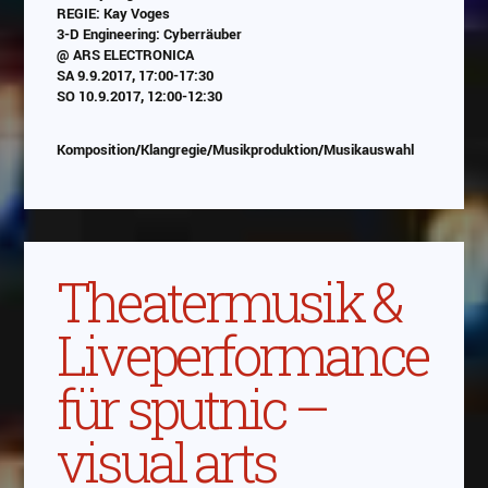
Abspielen
REGIE: Kay Voges
3-D Engineering: Cyberräuber
Das Video wird von Youtube eingebettet
@ ARS ELECTRONICA
abespielt. Es gilt die
Datenschutzerklärung von
SA 9.9.2017, 17:00-17:30
Google
SO 10.9.2017, 12:00-12:30
Komposition/Klangregie/Musikproduktion/Musikauswahl
Theatermusik &
Liveperformance
für sputnic –
visual arts