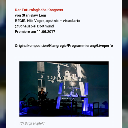
Der Futurologische Kongress
von Stanislaw Lem
Abspielen
REGIE: Nils Voges, sputnic – visual arts
@Schauspiel Dortmund
Das Video wird von Youtube eingebettet
Premiere am 11.06.2017
abespielt. Es gilt die
Datenschutzerklärung von
Google
Originalkomposition/Klangregie/Programmierung/Liveperformance
(C) Birgit Hupfeld