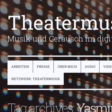
Theatermu
Musik und Geräusch im digit
ARBEITEN
PRESSE
ÜBER MICH
AUDIO
VIDE
NETZWERK: THEATERMUSIK
Tag archives:
Yasmi