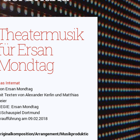
Theatermusik
für Ersan
Mondtag
as Internat
on Ersan Mondtag
Abspielen
it Texten von Alexander Kerlin und Matthias
eier
Das Video wird von Youtube eingebettet
EGIE: Ersan Mondtag
abespielt. Es gilt die
Schauspiel Dortmund
Datenschutzerklärung von Google
raufführung am 09.02.2018
riginalkomposition/Arrangement/Musikproduktion/Sounddesign/Programmie