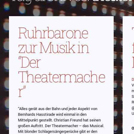
Ruhrbarone
zur Musik in
“Der
Theatermache
D
r”
V
m
S
R
@
“Alles gerät aus der Bahn und jeder Aspekt von
U
Bernhards Hasstirade wird einmal in den
Mittelpunkt gestellt. Christian Freund hat seinen
großen Auftritt. Der Theatermacher – das Musical.
O
Mit blonder Schlagersängerperücke gibt er den