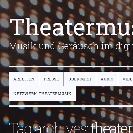
Theatermu
Musik und Geräusch im digit
ARBEITEN
PRESSE
ÜBER MICH
AUDIO
VIDE
NETZWERK: THEATERMUSIK
Tag archives:
theate