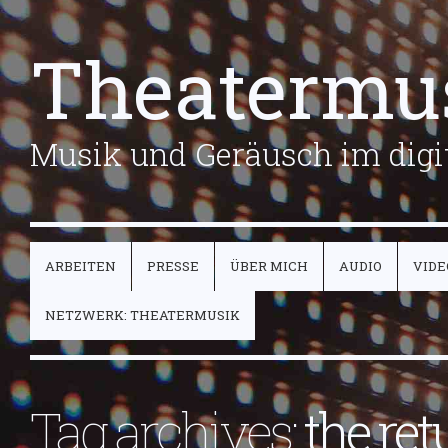
Theatermu
Musik und Geräusch im digit
ARBEITEN
PRESSE
ÜBER MICH
AUDIO
VIDE
NETZWERK: THEATERMUSIK
Tag archives:
the ret