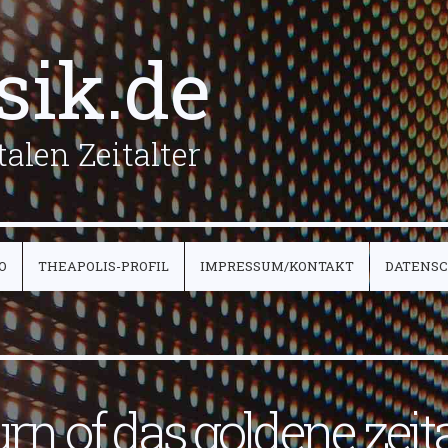
sik.de
alen Zeitalter
O
THEAPOLIS-PROFIL
IMPRESSUM/KONTAKT
DATENS
urn of das goldene zeita