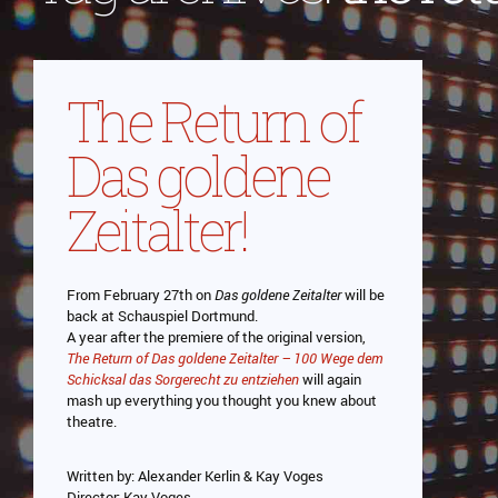
The Return of
Das goldene
Zeitalter!
From February 27th on
Das goldene Zeitalter
will be
back at Schauspiel Dortmund.
A year after the premiere of the original version,
The Return of Das goldene Zeitalter – 100 Wege dem
Schicksal das Sorgerecht zu entziehen
will again
mash up everything you thought you knew about
theatre.
Written by: Alexander Kerlin & Kay Voges
Director: Kay Voges