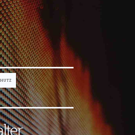
CHUTZ
lter