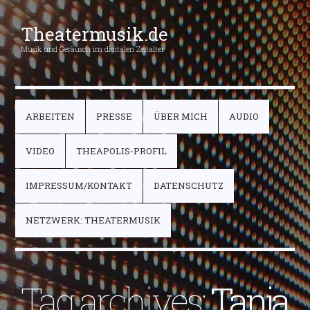
Theatermusik.de
Musik und Geräusch im digitalen Zeitalter
ARBEITEN
PRESSE
ÜBER MICH
AUDIO
VIDEO
THEAPOLIS-PROFIL
IMPRESSUM/KONTAKT
DATENSCHUTZ
NETZWERK: THEATERMUSIK
Tag archives:
Tanja