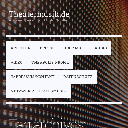
Theatermusik.de
Musik und Geräusch im digitalen Zeitalter
ARBEITEN
PRESSE
ÜBER MICH
AUDIO
VIDEO
THEAPOLIS-PROFIL
IMPRESSUM/KONTAKT
DATENSCHUTZ
NETZWERK: THEATERMUSIK
Tag archives: