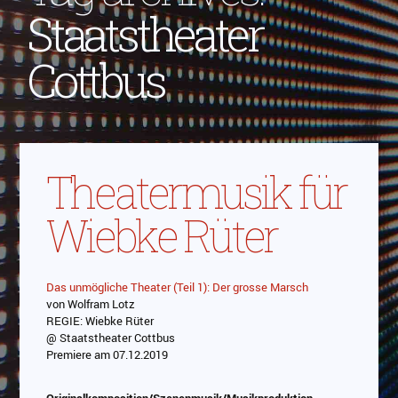
Staatstheater
Cottbus
Theatermusik für
Wiebke Rüter
Das unmögliche Theater (Teil 1): Der grosse Marsch
von Wolfram Lotz
REGIE: Wiebke Rüter
@ Staatstheater Cottbus
Premiere am 07.12.2019
Originalkomposition/Szenenmusik/Musikproduktion