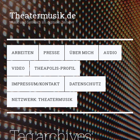
Theatermusik.de
Musik und Geräusch im digitalen Zeitalter
ARBEITEN
PRESSE
ÜBER MICH
AUDIO
VIDEO
THEAPOLIS-PROFIL
IMPRESSUM/KONTAKT
DATENSCHUTZ
NETZWERK: THEATERMUSIK
Tag archives: