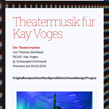
Theatermusik für
Kay Voges
Der Theatermacher
von Thomas Bernhard
Abspielen
REGIE: Kay Voges
@ Schauspiel Dortmund
Das Video wird von Youtube eingebettet
Premiere am 03.03.2018
abespielt. Es gilt die
Datenschutzerklärung von
Google
Originalkomposition/Musikproduktion/Sounddesign/Programmierun