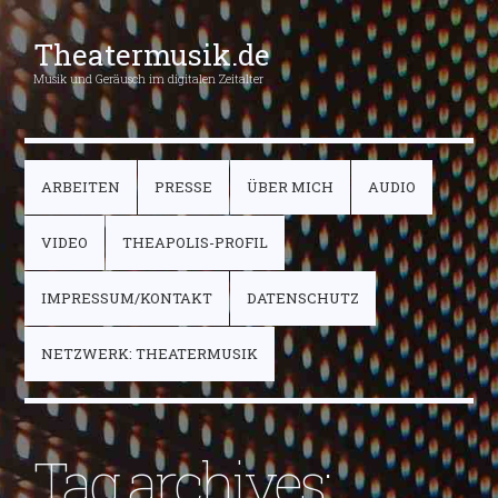
Theatermusik.de
Musik und Geräusch im digitalen Zeitalter
ARBEITEN
PRESSE
ÜBER MICH
AUDIO
VIDEO
THEAPOLIS-PROFIL
IMPRESSUM/KONTAKT
DATENSCHUTZ
NETZWERK: THEATERMUSIK
Tag archives: