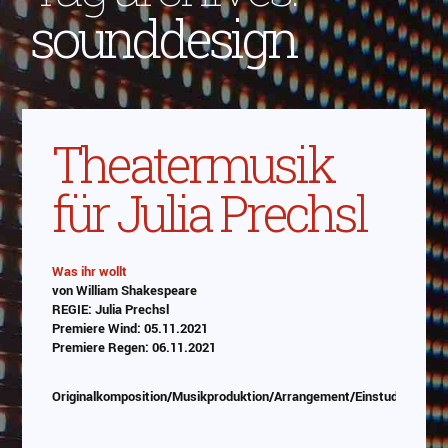
sounddesign
Theatermusik
für Julia Prechsl
Was ihr wollt
von William Shakespeare
Abspielen
REGIE: Julia Prechsl
Premiere Wind: 05.11.2021
Das Video wird von Youtube eingebettet
Premiere Regen: 06.11.2021
abespielt. Es gilt die
Datenschutzerklärung von
Google
Originalkomposition/Musikproduktion/Arrangement/Einstudierung