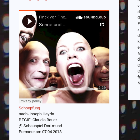
v
d
G
F
z
d
k
e
M
d
O
C
f
N
Schoepfung
nach Joseph Haydn
REGIE: Claudia Bauer
@ Schauspiel Dortmund
Premiere am 07.04.2018