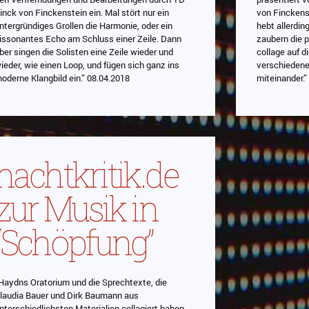
inck von Finckenstein ein. Mal stört nur ein
von Finckens
ntergründiges Grollen die Harmonie, oder ein
hebt allerdin
issonantes Echo am Schluss einer Zeile. Dann
zaubern die 
ber singen die Solisten eine Zeile wieder und
collage auf d
ieder, wie einen Loop, und fügen sich ganz ins
verschiedene
oderne Klangbild ein.” 08.04.2018
miteinander.”
nachtkritik.de
zur Musik in
“Schöpfung”
Haydns Oratorium und die Sprechtexte, die
laudia Bauer und Dirk Baumann aus
nterschiedlichsten Materialien collagiert haben,