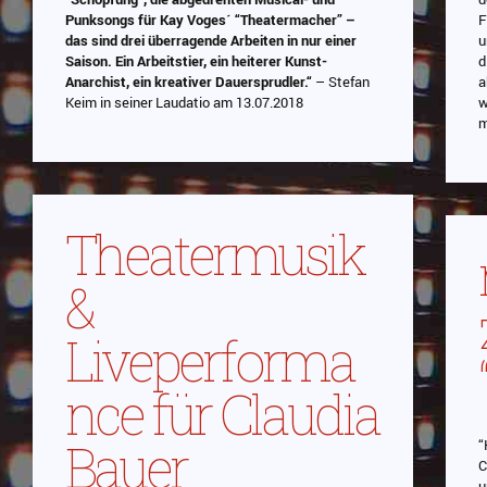
Punksongs für Kay Voges´ “Theatermacher” –
F
das sind drei überragende Arbeiten in nur einer
u
Saison. Ein Arbeitstier, ein heiterer Kunst-
d
Anarchist, ein kreativer Dauersprudler.“
– Stefan
a
Keim in seiner Laudatio am 13.07.2018
w
m
Theatermusik
&
Liveperforma
nce für Claudia
Bauer
“
C
u