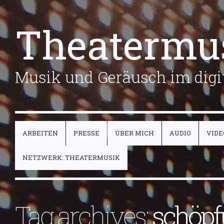
Theatermu
Musik und Geräusch im digit
ARBEITEN
PRESSE
ÜBER MICH
AUDIO
VIDE
NETZWERK: THEATERMUSIK
Tag archives:
schöp