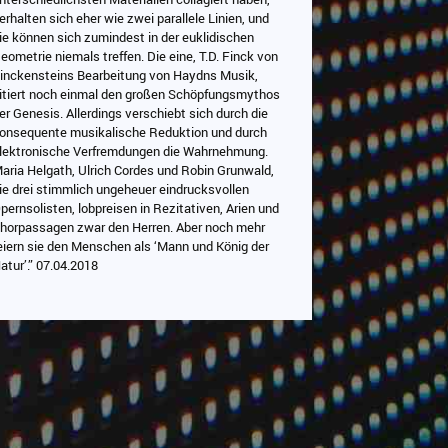
erhalten sich eher wie zwei parallele Linien, und
ie können sich zumindest in der euklidischen
eometrie niemals treffen. Die eine, T.D. Finck von
inckensteins Bearbeitung von Haydns Musik,
itiert noch einmal den großen Schöpfungsmythos
er Genesis. Allerdings verschiebt sich durch die
onsequente musikalische Reduktion und durch
lektronische Verfremdungen die Wahrnehmung.
aria Helgath, Ulrich Cordes und Robin Grunwald,
ie drei stimmlich ungeheuer eindrucksvollen
pernsolisten, lobpreisen in Rezitativen, Arien und
horpassagen zwar den Herren. Aber noch mehr
eiern sie den Menschen als ‘Mann und König der
atur’.” 07.04.2018