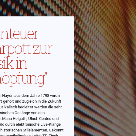
nteuer
rpott zur
ik in
höpfung”
on Haydn aus dem Jahre 1798 wird in
 geholt und zugleich in die Zukunft
sikalisch begleitet werden die sehr
ssischen Gesänge von den
n Maria Helgath, Ulrich Cordes und
ld durch elektronische Live-Klänge
 historischen Stilelementen. Gekonnt
vom musikalischen Leiter TD Finck