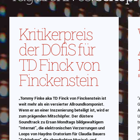
Kritikerpreis
der DOfiS für
TD Finck von
Finckenstein
„Tommy Finke aka TD Finck von Finckenstein ist
“
weit mehr als ein versierter Allroundkomponist.
G
Wenn er an einer Inszenierung beteiligt ist, wird er
A
zum prägenden Mitschöpfer. Der düstere
U
Soundtrack zu Ersan Mondtags bildgewaltigem
t
“Internat”, die elektronischen Verzerrungen und
P
Loops von Haydns Oratorium für Claudia Bauers
b
“Schöpfung”, die abgedrehten Musical- und
d