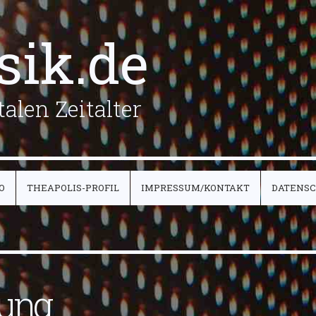
sik.de
alen Zeitalter
O
THEAPOLIS-PROFIL
IMPRESSUM/KONTAKT
DATENS
fung