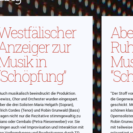
Westfälischer
Abe
Anzeiger zur
Ruh
Musik in
Mus
“Schöpfung”
“Sc
Auch musikalisch beeindruckt die Produktion.
“Der Stoff v
ewiss, Chor und Orchester wurden eingespart.
die Gegenwart
ber die drei Solisten Maria Helgath (Sopran),
geschickt. Mu
lrich Cordes (Tenor) und Robin Grunwald (Bass)
schönen kla
ragen nicht nur die Rezitative stimmgewaltig zu
Opernsoliste
iano oder Cembalo (Petra Riesenweber) vor. Sie
Robin Grunwa
ringen auch viel Improvisation und Interaktion mit
mit teilweise
en Verfremdungen und Bearbeitungen durch TD
präsentiert 