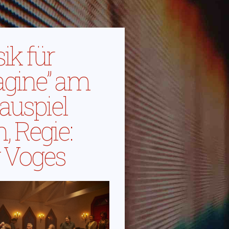
ik für
agine” am
auspiel
, Regie:
 Voges