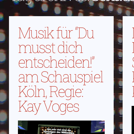
Musik für “Du
musst dich
entscheiden!”
am Schauspiel
Köln, Regie:
Kay Voges