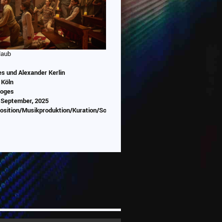
laub
s und Alexander Kerlin
 Köln
Voges
 September, 2025
position/Musikproduktion/Kuration/Sounddesign/Programmierung
Abspielen
 wird von Youtube eingebettet
abespielt. Es gilt die
chutzerklärung von Google