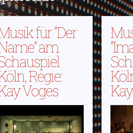
Musik für “Der
Mus
Name” am
“Im
Schauspiel
Sch
Köln, Regie:
Köln
Kay Voges
Kay