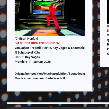
(
D
V
(C) Birgit Hupfeld
@
DU MUSST DICH ENTSCHEIDEN!
R
von Johan Frederik Hartle, Kay Voges & Ensemble
P
@Schauspiel Köln
O
REGIE: Kay Voges
Premiere 11. Januar 2026
Originalkomposition/Musikproduktion/Sounddesign/Programmieru
Musik zusammen mit Fiete Wacholtz