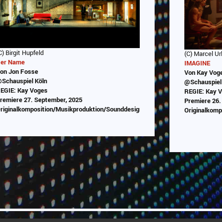
C) Birgit Hupfeld
(C) Marcel Ur
er Name
IMAGINE
on Jon Fosse
Von Kay Voge
Schauspiel Köln
@Schauspiel
EGIE: Kay Voges
REGIE: Kay 
remiere 27. September, 2025
Premiere 26.
riginalkomposition/Musikproduktion/Sounddesign/Programmierung
Originalkom
Abspielen
ng
Das Video wird von Youtube eingebettet
Das Video
abespielt. Es gilt die
Datenschutzerklärung von Google
Datens