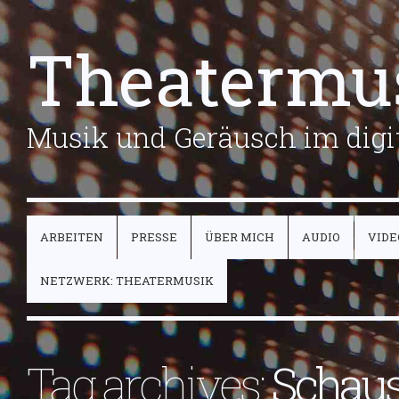
Theatermu
Musik und Geräusch im digit
ARBEITEN
PRESSE
ÜBER MICH
AUDIO
VIDE
NETZWERK: THEATERMUSIK
Tag archives:
Schaus