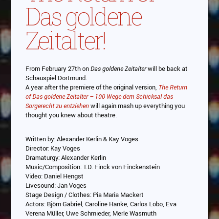
Das goldene
Zeitalter!
From February 27th on
Das goldene Zeitalter
will be back at
Schauspiel Dortmund.
A year after the premiere of the original version,
The Return
of Das goldene Zeitalter – 100 Wege dem Schicksal das
Sorgerecht zu entziehen
will again mash up everything you
thought you knew about theatre.
Written by: Alexander Kerlin & Kay Voges
Director: Kay Voges
Dramaturgy: Alexander Kerlin
Music/Composition: T.D. Finck von Finckenstein
Video: Daniel Hengst
Livesound: Jan Voges
Stage Design / Clothes: Pia Maria Mackert
Actors: Björn Gabriel, Caroline Hanke, Carlos Lobo, Eva
Verena Müller, Uwe Schmieder, Merle Wasmuth