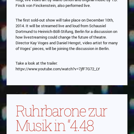
Finck von Finckenstein, also performed live.
The first sold-out show will take place on December 10th,
2014. It will be streamed live and loud from Schausiel
Dortmund to Heinrich-Böll-Stifung, Berlin for a discussion on
how livestreaming could change the future of theatre.
Director Kay Voges and Daniel Hengst, video artist for many
of Voges’ pieces, will be joining the discussion in Berlin.
Take a look at the trailer:
httpv://www.youtube.com/watch?v=7jfF7G72_LY
Ruhrbarone zur
Musik in “4.48