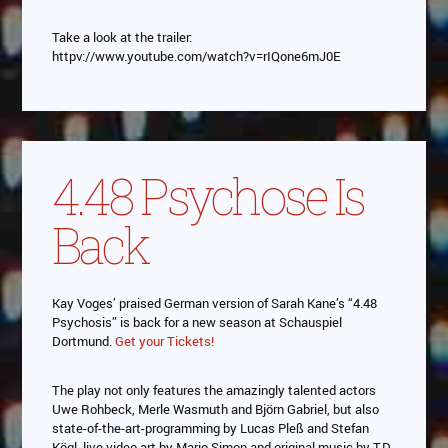
Take a look at the trailer:
httpv://www.youtube.com/watch?v=rIQone6mJ0E
4.48 Psychose Is
Back
Kay Voges’ praised German version of Sarah Kane’s “4.48
Psychosis” is back for a new season at Schauspiel
Dortmund.
Get your Tickets!
The play not only features the amazingly talented actors
Uwe Rohbeck, Merle Wasmuth and Björn Gabriel, but also
state-of-the-art-programming by Lucas Pleß and Stefan
Kögl, live video art by Mario Simon and original music by T.D.