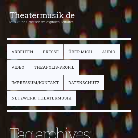
Theatermusik.de
Musik und Geräusch im digitalen Zeitalter
ARBEITEN
PRESSE
ÜBER MICH
AUDIO
VIDEO
THEAPOLIS-PROFIL
IMPRESSUM/KONTAKT
DATENSCHUTZ
NETZWERK: THEATERMUSIK
Tag archives: