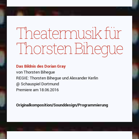
Theatermusik für
Thorsten Bihegue
Das Bildnis des Dorian Gray
von Thorsten Bihegue
Abspielen
REGIE: Thorsten Bihegue und Alexander Kerlin
@ Schauspiel Dortmund
Das Video wird von Youtube eingebettet
Premiere am 18.06.2016
abespielt. Es gilt die
Datenschutzerklärung von
Google
Originalkomposition/Sounddesign/Programmierung