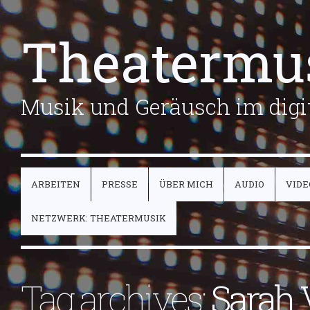
Theatermu
Musik und Geräusch im digit
ARBEITEN
PRESSE
ÜBER MICH
AUDIO
VIDE
NETZWERK: THEATERMUSIK
Tag archives:
Sarah 