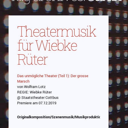
Theatermusik
für Wiebke
Rüter
Das unmögliche Theater (Teil 1): Der grosse
Marsch
von Wolfram Lotz
REGIE: Wiebke Rüter
@ Staatstheater Cottbus
Premiere am 07.12.2019
Originalkomposition/Szenenmusik/Musikproduktion