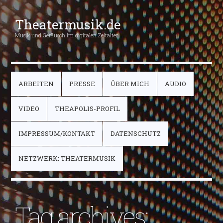
Theatermusik.de
Musik und Geräusch im digitalen Zeitalter
ARBEITEN
PRESSE
ÜBER MICH
AUDIO
VIDEO
THEAPOLIS-PROFIL
IMPRESSUM/KONTAKT
DATENSCHUTZ
NETZWERK: THEATERMUSIK
Tag archives: