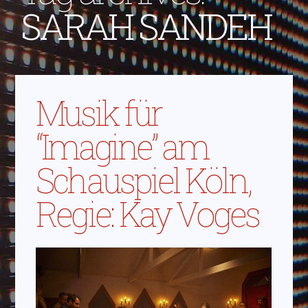
SARAH SANDEH
Musik für
“Imagine” am
Schauspiel Köln,
Regie: Kay Voges