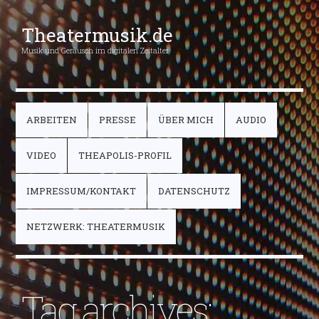
Theatermusik.de
Musik und Geräusch im digitalen Zeitalter
ARBEITEN
PRESSE
ÜBER MICH
AUDIO
VIDEO
THEAPOLIS-PROFIL
IMPRESSUM/KONTAKT
DATENSCHUTZ
NETZWERK: THEATERMUSIK
Tag archives: