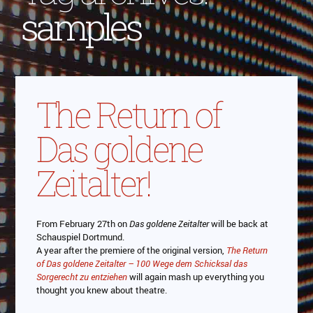
samples
The Return of
Das goldene
Zeitalter!
From February 27th on
Das goldene Zeitalter
will be back at
Schauspiel Dortmund.
A year after the premiere of the original version,
The Return
of Das goldene Zeitalter – 100 Wege dem Schicksal das
Sorgerecht zu entziehen
will again mash up everything you
thought you knew about theatre.