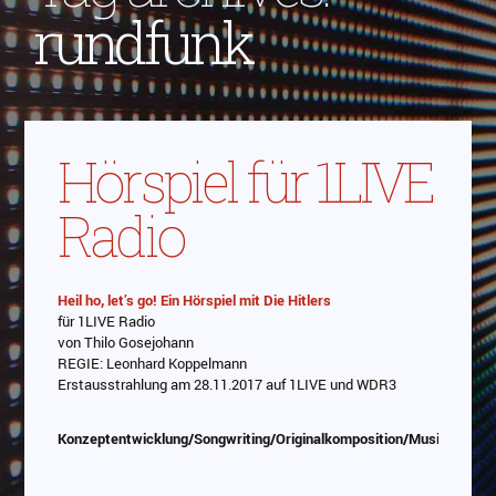
rundfunk
Hörspiel für 1LIVE
Radio
Heil ho, let’s go! Ein Hörspiel mit Die Hitlers
für 1LIVE Radio
von Thilo Gosejohann
REGIE: Leonhard Koppelmann
Erstausstrahlung am 28.11.2017 auf 1LIVE und WDR3
Konzeptentwicklung/Songwriting/Originalkomposition/Musikprodukt