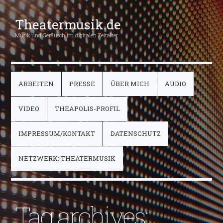
Theatermusik.de
Musik und Geräusch im digitalen Zeitalter
ARBEITEN
PRESSE
ÜBER MICH
AUDIO
VIDEO
THEAPOLIS-PROFIL
IMPRESSUM/KONTAKT
DATENSCHUTZ
NETZWERK: THEATERMUSIK
Tag archives: