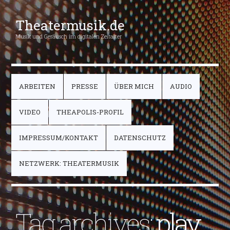
Theatermusik.de
Musik und Geräusch im digitalen Zeitalter
ARBEITEN
PRESSE
ÜBER MICH
AUDIO
VIDEO
THEAPOLIS-PROFIL
IMPRESSUM/KONTAKT
DATENSCHUTZ
NETZWERK: THEATERMUSIK
Tag archives:
play