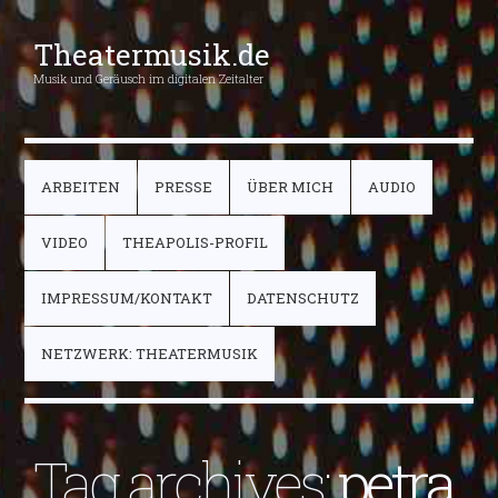
Theatermusik.de
Musik und Geräusch im digitalen Zeitalter
ARBEITEN
PRESSE
ÜBER MICH
AUDIO
VIDEO
THEAPOLIS-PROFIL
IMPRESSUM/KONTAKT
DATENSCHUTZ
NETZWERK: THEATERMUSIK
Tag archives:
petra