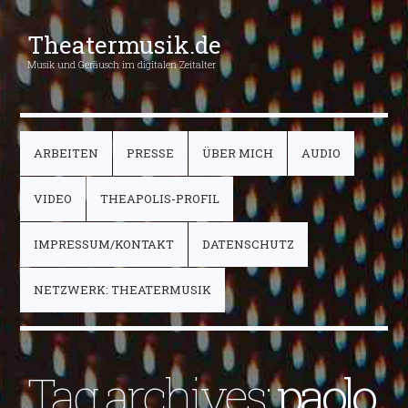
Theatermusik.de
Musik und Geräusch im digitalen Zeitalter
ARBEITEN
PRESSE
ÜBER MICH
AUDIO
VIDEO
THEAPOLIS-PROFIL
IMPRESSUM/KONTAKT
DATENSCHUTZ
NETZWERK: THEATERMUSIK
Tag archives:
paolo