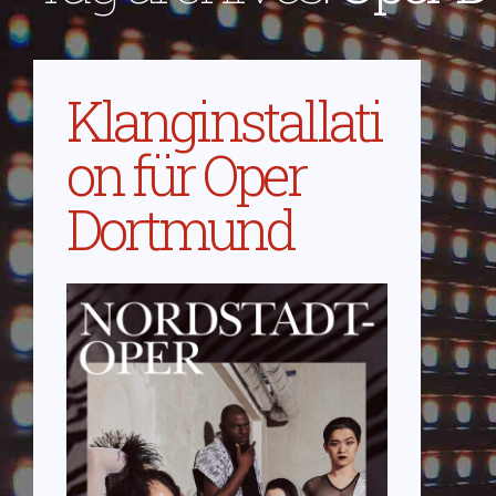
Klanginstallati
on für Oper
Dortmund