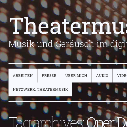
Theatermu
Musik und Geräusch im digit
ARBEITEN
PRESSE
ÜBER MICH
AUDIO
VIDE
NETZWERK: THEATERMUSIK
Tag archives:
Oper 