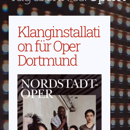
Klanginstallati
on für Oper
Dortmund