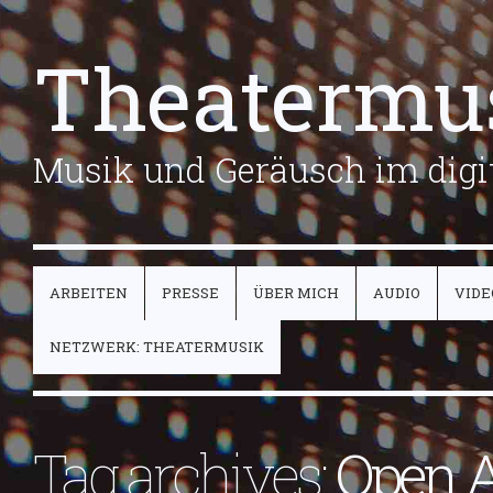
Theatermu
Musik und Geräusch im digit
ARBEITEN
PRESSE
ÜBER MICH
AUDIO
VIDE
NETZWERK: THEATERMUSIK
Tag archives:
Open A