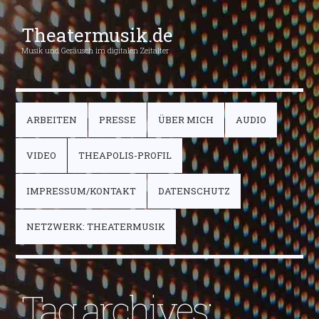
Theatermusik.de
Musik und Geräusch im digitalen Zeitalter
ARBEITEN
PRESSE
ÜBER MICH
AUDIO
VIDEO
THEAPOLIS-PROFIL
IMPRESSUM/KONTAKT
DATENSCHUTZ
NETZWERK: THEATERMUSIK
Tag archives: