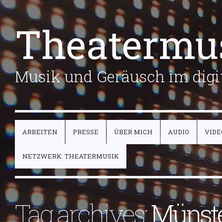
Theatermu
Musik und Geräusch im digit
ARBEITEN
PRESSE
ÜBER MICH
AUDIO
VIDE
NETZWERK: THEATERMUSIK
Tag archives:
Münst