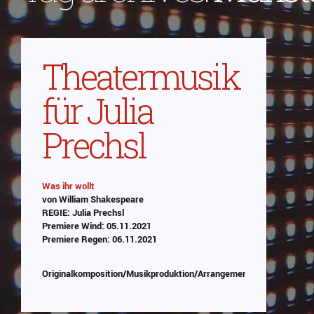
Theatermusik
für Julia
Prechsl
Was ihr wollt
von William Shakespeare
Abspielen
REGIE: Julia Prechsl
Premiere Wind: 05.11.2021
Das Video wird von Youtube eingebettet
Premiere Regen: 06.11.2021
abespielt. Es gilt die
Datenschutzerklärung von Google
Originalkomposition/Musikproduktion/Arrangement/Einstudierun