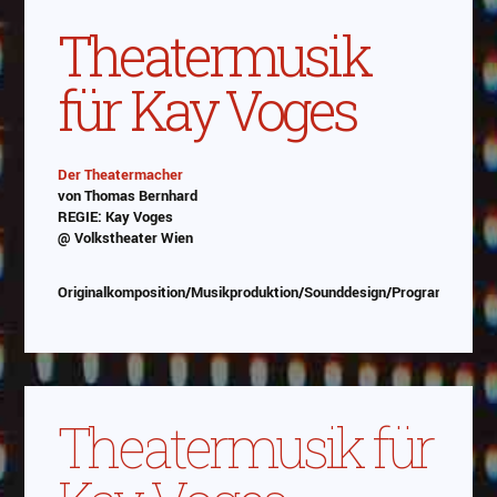
Theatermusik
für Kay Voges
Der Theatermacher
von Thomas Bernhard
Abspielen
REGIE: Kay Voges
@ Volkstheater Wien
Das Video wird von Youtube eingebettet
abespielt. Es gilt die
Datenschutzerklärung von
Originalkomposition/Musikproduktion/Sounddesign/Programmierun
Google
Theatermusik für