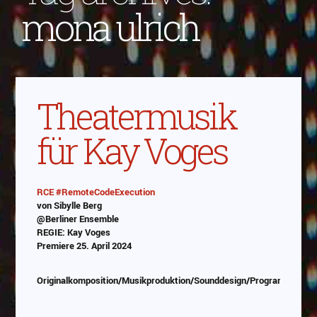
mona ulrich
Theatermusik
für Kay Voges
RCE #RemoteCodeExecution
von Sibylle Berg
Abspielen
@Berliner Ensemble
REGIE: Kay Voges
Das Video wird von Youtube eingebettet
Premiere 25. April 2024
abespielt. Es gilt die
Datenschutzerklärung von
Google
Originalkomposition/Musikproduktion/Sounddesign/Programmierung