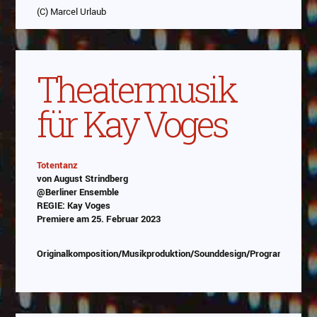
(C) Marcel Urlaub
Theatermusik
für Kay Voges
Totentanz
von August Strindberg
Abspielen
@Berliner Ensemble
REGIE: Kay Voges
Das Video wird von Youtube eingebettet
Premiere am 25. Februar 2023
abespielt. Es gilt die
Datenschutzerklärung von
Google
Originalkomposition/Musikproduktion/Sounddesign/Programmierun