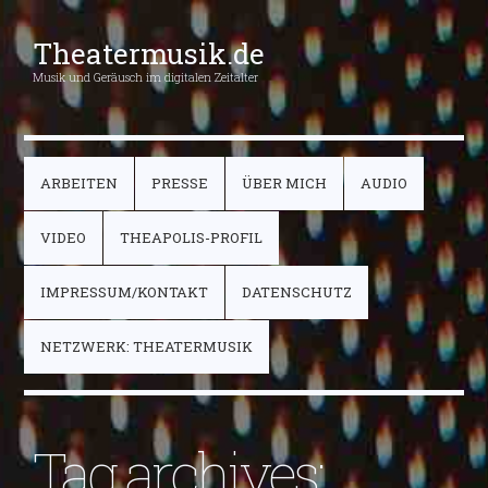
Theatermusik.de
Musik und Geräusch im digitalen Zeitalter
ARBEITEN
PRESSE
ÜBER MICH
AUDIO
VIDEO
THEAPOLIS-PROFIL
IMPRESSUM/KONTAKT
DATENSCHUTZ
NETZWERK: THEATERMUSIK
Tag archives: