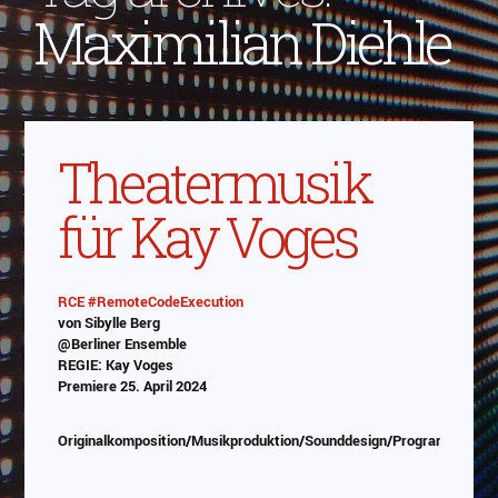
Maximilian Diehle
Theatermusik
für Kay Voges
RCE #RemoteCodeExecution
von Sibylle Berg
Abspielen
@Berliner Ensemble
REGIE: Kay Voges
Das Video wird von Youtube eingebettet
Premiere 25. April 2024
abespielt. Es gilt die
Datenschutzerklärung von
Google
Originalkomposition/Musikproduktion/Sounddesign/Programmierung