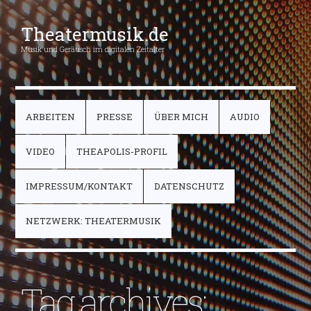
Theatermusik.de
Musik und Geräusch im digitalen Zeitalter
ARBEITEN
PRESSE
ÜBER MICH
AUDIO
VIDEO
THEAPOLIS-PROFIL
IMPRESSUM/KONTAKT
DATENSCHUTZ
NETZWERK: THEATERMUSIK
Tag archives: