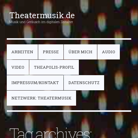
Theatermusik.de
Musik und Geräusch im digitalen Zeitalter
ARBEITEN
PRESSE
ÜBER MICH
AUDIO
VIDEO
THEAPOLIS-PROFIL
IMPRESSUM/KONTAKT
DATENSCHUTZ
NETZWERK: THEATERMUSIK
Tag archives: