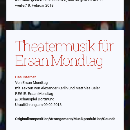
weiter.“ 9. Februar 2018
Theatermusik für
Ersan Mondtag
Das Internat
Von Ersan Mondtag
Abspielen
mit Texten von Alexander Kerlin und Matthias Seier
REGIE: Ersan Mondtag
Das Video wird von Youtube eingebettet
@Schauspiel Dortmund
abespielt. Es gilt die
Datenschutzerklärung von
Uraufführung am 09.02.2018
Google
Originalkomposition/Arrangement/Musikproduktion/Sounddesign/P