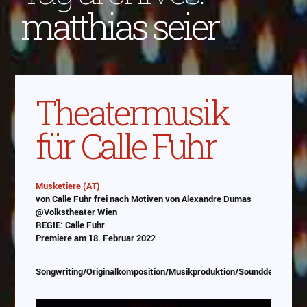
matthias seier
Theatermusik
für Calle Fuhr
Musketiere (AT)
von Calle Fuhr frei nach Motiven von Alexandre Dumas
Abspielen
@Volkstheater Wien
REGIE: Calle Fuhr
Das Video wird von Youtube eingebettet
Premiere am 18. Februar 202
2
abespielt. Es gilt die
Datenschutzerklärung von
Google
Songwriting/Originalkomposition/Musikproduktion/Sounddesign/Pr