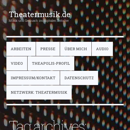
Theatermusik.de
Musik und Geräusch im digitalen Zeitalter
ARBEITEN
PRESSE
ÜBER MICH
AUDIO
VIDEO
THEAPOLIS-PROFIL
IMPRESSUM/KONTAKT
DATENSCHUTZ
NETZWERK: THEATERMUSIK
Tag archives: