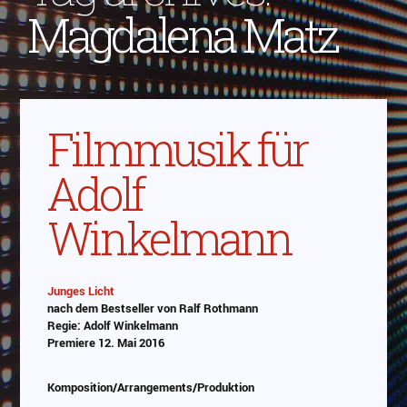
Magdalena Matz
Filmmusik für
Adolf
Winkelmann
Junges Licht
nach dem Bestseller von Ralf Rothmann
Abspielen
Regie: Adolf Winkelmann
Premiere 12. Mai 2016
Das Video wird von Youtube eingebettet
abespielt. Es gilt die
Datenschutzerklärung von
Komposition/Arrangements/Produktion
Google