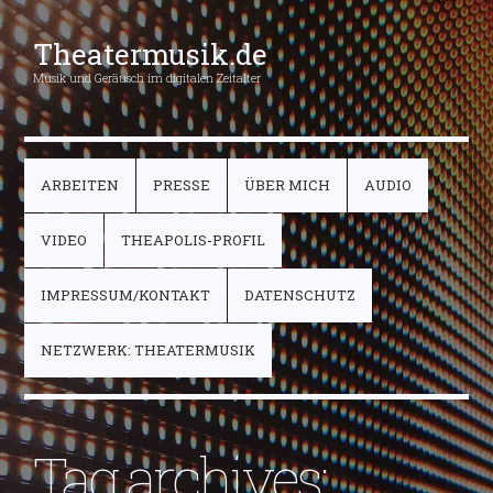
Theatermusik.de
Musik und Geräusch im digitalen Zeitalter
ARBEITEN
PRESSE
ÜBER MICH
AUDIO
VIDEO
THEAPOLIS-PROFIL
IMPRESSUM/KONTAKT
DATENSCHUTZ
NETZWERK: THEATERMUSIK
Tag archives: