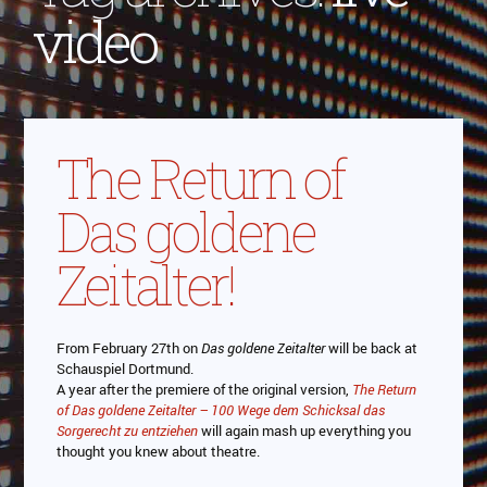
video
The Return of
Das goldene
Zeitalter!
From February 27th on
Das goldene Zeitalter
will be back at
Schauspiel Dortmund.
A year after the premiere of the original version,
The Return
of Das goldene Zeitalter – 100 Wege dem Schicksal das
Sorgerecht zu entziehen
will again mash up everything you
thought you knew about theatre.