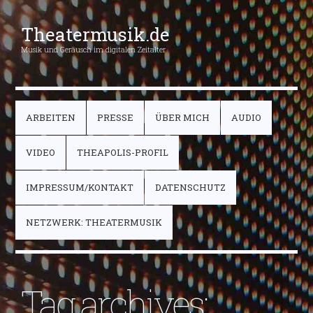
Theatermusik.de
Musik und Geräusch im digitalen Zeitalter
ARBEITEN
PRESSE
ÜBER MICH
AUDIO
VIDEO
THEAPOLIS-PROFIL
IMPRESSUM/KONTAKT
DATENSCHUTZ
NETZWERK: THEATERMUSIK
Tag archives: