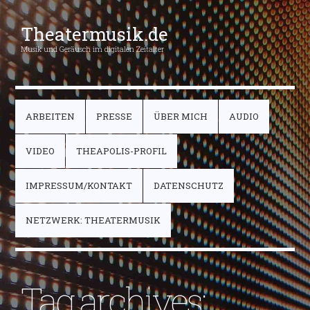
Theatermusik.de
Musik und Geräusch im digitalen Zeitalter
ARBEITEN
PRESSE
ÜBER MICH
AUDIO
VIDEO
THEAPOLIS-PROFIL
IMPRESSUM/KONTAKT
DATENSCHUTZ
NETZWERK: THEATERMUSIK
Tag archives: