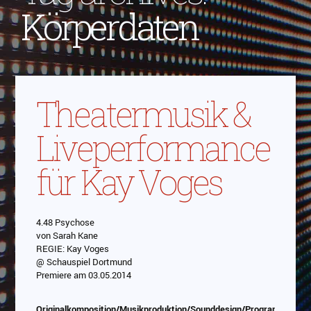
Körperdaten
Theatermusik &
Liveperformance
für Kay Voges
4.48 Psychose
von Sarah Kane
Abspielen
REGIE: Kay Voges
@ Schauspiel Dortmund
Das Video wird von Youtube eingebettet
Premiere am 03.05.2014
abespielt. Es gilt die
Datenschutzerklärung von
Google
Originalkomposition/Musikproduktion/Sounddesign/Programmierun