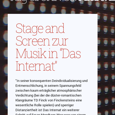
Stage and
Screen zur
Musik in “Das
Internat”
“In seiner konsequenten Deindividualisierung und
Entmenschlichung, in seinem Spannungsfeld
zwischen kaum erträglicher atmosphärischer
Verdichtung (bei der die düster-romantischen
Klangräume TD Finck von Finckensteins eine
wesentliche Rolle spielen) und sperriger
Distanziertheit ist Das Internat ein weiterer
Schritt auf Ersan Mondtags Weg weg von einem