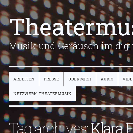
Theatermu
Musik und Geräusch im digit
ARBEITEN
PRESSE
ÜBER MICH
AUDIO
VIDE
NETZWERK: THEATERMUSIK
Tag archives:
Klara