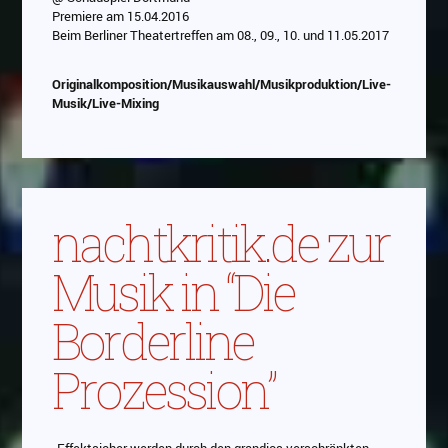
Das Video wird von Youtube eingebettet
Premiere am 15.04.2016
abespielt. Es gilt die
Datenschutzerklärung von
Beim Berliner Theatertreffen am 08., 09., 10. und 11.05.2017
Google
Originalkomposition/Musikauswahl/Musikproduktion/Live-
Musik/Live-Mixing
nachtkritik.de zur
Musik in “Die
Borderline
Prozession”