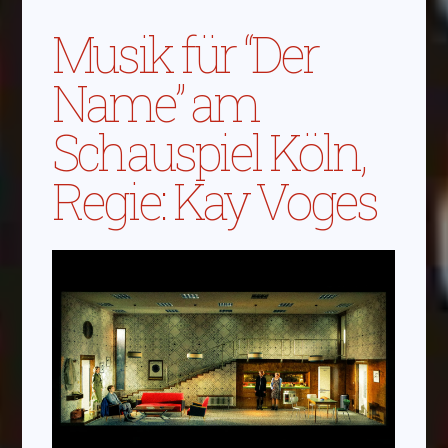
Musik für “Der
Name” am
Schauspiel Köln,
Regie: Kay Voges