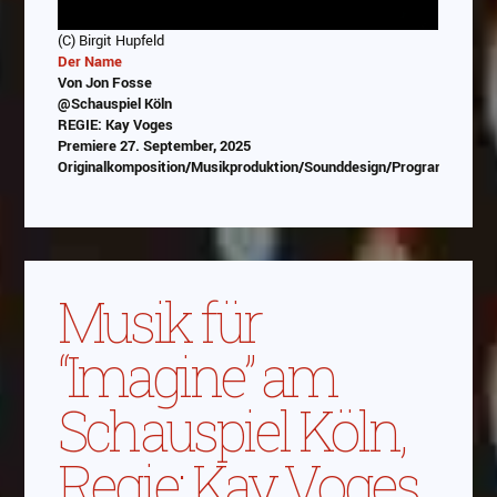
(C) Birgit Hupfeld
Der Name
Von Jon Fosse
@Schauspiel Köln
REGIE: Kay Voges
Premiere 27. September, 2025
Originalkomposition/Musikproduktion/Sounddesign/Programmierun
Abspielen
Das Video wird von Youtube eingebettet
Musik für
abespielt. Es gilt die
Datenschutzerklärung von
Google
“Imagine” am
Schauspiel Köln,
Regie: Kay Voges