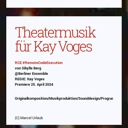
Abspielen
Das Video wird von Youtube eingebettet
abespielt. Es gilt die
Datenschutzerklärung von
Theatermusik
Google
für Kay Voges
RCE #RemoteCodeExecution
von Sibylle Berg
Abspielen
@Berliner Ensemble
REGIE: Kay Voges
Das Video wird von Youtube eingebettet
Premiere 25. April 2024
abespielt. Es gilt die
Datenschutzerklärung von
Google
Originalkomposition/Musikproduktion/Sounddesign/Programmierung
(C) Marcel Urlaub