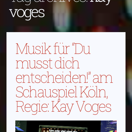
voges
Musik für “Du
musst dich
entscheiden!” am
Schauspiel Köln,
Regie: Kay Voges