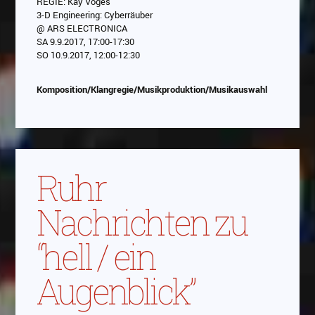
REGIE: Kay Voges
3-D Engineering: Cyberräuber
Das Video wird von Youtube eingebettet
@ ARS ELECTRONICA
abespielt. Es gilt die
Datenschutzerklärung von
SA 9.9.2017, 17:00-17:30
Google
SO 10.9.2017, 12:00-12:30
Komposition/Klangregie/Musikproduktion/Musikauswahl
Ruhr
Nachrichten zu
“hell / ein
Augenblick”