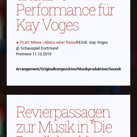
Performance für
Kay Voges
►PLAY: Möwe | Abriss einer Reise
REGIE: Kay Voges
@ Schauspiel Dortmund
Abspielen
Premiere 11.10.2019
Das Video wird von Youtube eingebettet
Arrangement/Originalkomposition/Musikproduktion/Sounddesign/P
abespielt. Es gilt die
Datenschutzerklärung von
Google
Revierpassagen
zur Musik in “Die