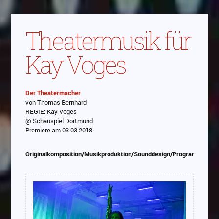
Theatermusik für
Kay Voges
Der Theatermacher
von Thomas Bernhard
Abspielen
REGIE: Kay Voges
@ Schauspiel Dortmund
Das Video wird von Youtube eingebettet
Premiere am 03.03.2018
abespielt. Es gilt die
Datenschutzerklärung von
Google
Originalkomposition/Musikproduktion/Sounddesign/Programmierun