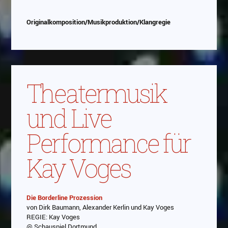
Google
Originalkomposition/Musikproduktion/Klangregie
Theatermusik
und Live
Performance für
Kay Voges
Die Borderline Prozession
von Dirk Baumann, Alexander Kerlin und Kay Voges
Abspielen
REGIE: Kay Voges
@ Schauspiel Dortmund