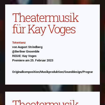
Theatermusik
für Kay Voges
Totentanz
von August Strindberg
Abspielen
@Berliner Ensemble
REGIE: Kay Voges
Das Video wird von Youtube eingebettet
Premiere am 25. Februar 2023
abespielt. Es gilt die
Datenschutzerklärung von
Google
Originalkomposition/Musikproduktion/Sounddesign/Programmierun
Theatermusik