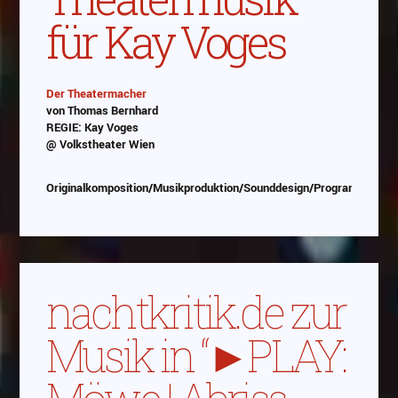
für Kay Voges
Der Theatermacher
von Thomas Bernhard
Abspielen
REGIE: Kay Voges
@ Volkstheater Wien
Das Video wird von Youtube eingebettet
abespielt. Es gilt die
Datenschutzerklärung von
Originalkomposition/Musikproduktion/Sounddesign/Programmierun
Google
nachtkritik.de zur
Musik in “►PLAY: