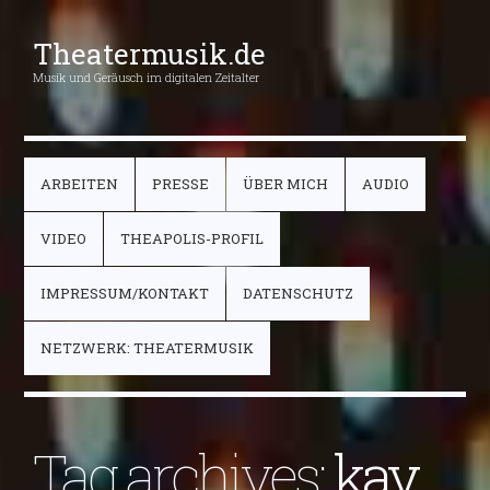
Theatermusik.de
Musik und Geräusch im digitalen Zeitalter
ARBEITEN
PRESSE
ÜBER MICH
AUDIO
VIDEO
THEAPOLIS-PROFIL
IMPRESSUM/KONTAKT
DATENSCHUTZ
NETZWERK: THEATERMUSIK
Tag archives:
kay