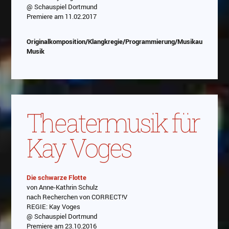
abespielt. Es gilt die
Datenschutzerklärung von
@ Schauspiel Dortmund
Google
Premiere am 11.02.2017
Originalkomposition/Klangkregie/Programmierung/Musikauswahl/Li
Musik
Theatermusik für
Kay Voges
Die schwarze Flotte
von Anne-Kathrin Schulz
Abspielen
nach Recherchen von CORRECT!V
REGIE: Kay Voges
Das Video wird von Youtube eingebettet
@ Schauspiel Dortmund
abespielt. Es gilt die
Datenschutzerklärung von
Premiere am 23.10.2016