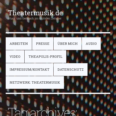
Theatermusik.de
Musik und Geräusch im digitalen Zeitalter
ARBEITEN
PRESSE
ÜBER MICH
AUDIO
VIDEO
THEAPOLIS-PROFIL
IMPRESSUM/KONTAKT
DATENSCHUTZ
NETZWERK: THEATERMUSIK
Tag archives: