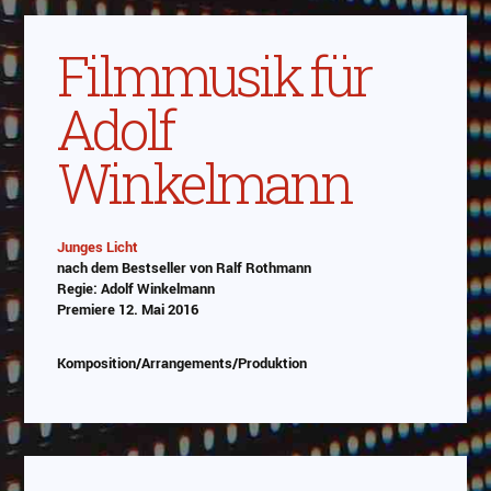
Filmmusik für
Adolf
Winkelmann
Junges Licht
nach dem Bestseller von Ralf Rothmann
Abspielen
Regie: Adolf Winkelmann
Premiere 12. Mai 2016
Das Video wird von Youtube eingebettet
abespielt. Es gilt die
Datenschutzerklärung von
Komposition/Arrangements/Produktion
Google