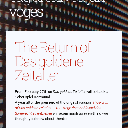
voges
The Return of
Das goldene
Zeitalter!
From February 27th on
Das goldene Zeitalter
will be back at
Schauspiel Dortmund.
A year after the premiere of the original version,
The Return
of Das goldene Zeitalter – 100 Wege dem Schicksal das
Sorgerecht zu entziehen
will again mash up everything you
thought you knew about theatre.