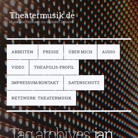
Theatermusik.de
Musik und Geräusch im digitalen Zeitalter
ARBEITEN
PRESSE
ÜBER MICH
AUDIO
VIDEO
THEAPOLIS-PROFIL
IMPRESSUM/KONTAKT
DATENSCHUTZ
NETZWERK: THEATERMUSIK
Tag archives:
jan