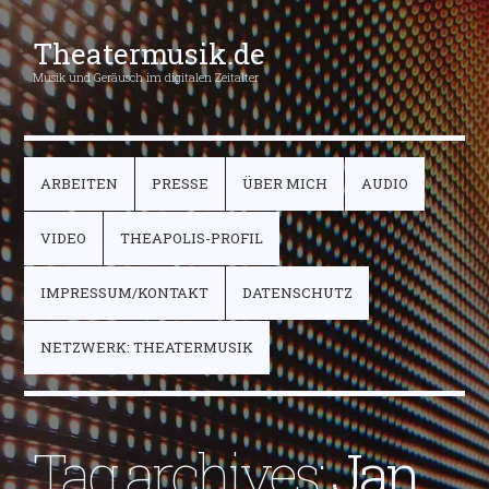
Theatermusik.de
Musik und Geräusch im digitalen Zeitalter
ARBEITEN
PRESSE
ÜBER MICH
AUDIO
VIDEO
THEAPOLIS-PROFIL
IMPRESSUM/KONTAKT
DATENSCHUTZ
NETZWERK: THEATERMUSIK
Tag archives:
Jan