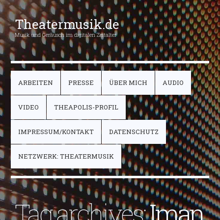
Theatermusik.de
Musik und Geräusch im digitalen Zeitalter
ARBEITEN
PRESSE
ÜBER MICH
AUDIO
VIDEO
THEAPOLIS-PROFIL
IMPRESSUM/KONTAKT
DATENSCHUTZ
NETZWERK: THEATERMUSIK
Tag archives:
Iman