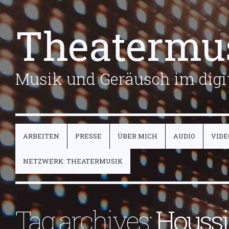
Theatermu
Musik und Geräusch im digit
ARBEITEN
PRESSE
ÜBER MICH
AUDIO
VIDE
NETZWERK: THEATERMUSIK
Tag archives:
Houssi