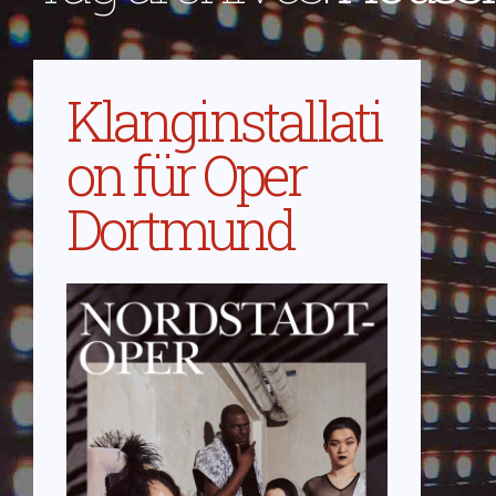
Klanginstallati
on für Oper
Dortmund