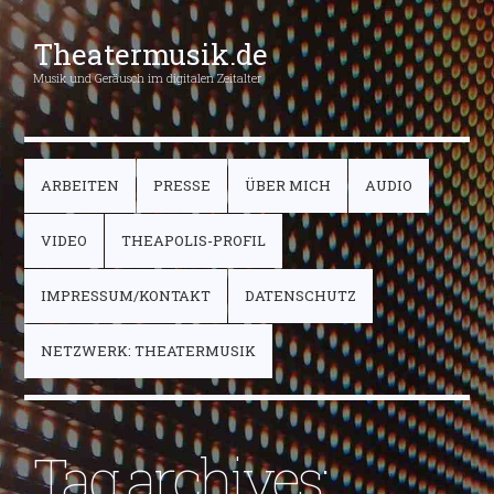
Theatermusik.de
Musik und Geräusch im digitalen Zeitalter
ARBEITEN
PRESSE
ÜBER MICH
AUDIO
VIDEO
THEAPOLIS-PROFIL
IMPRESSUM/KONTAKT
DATENSCHUTZ
NETZWERK: THEATERMUSIK
Tag archives: