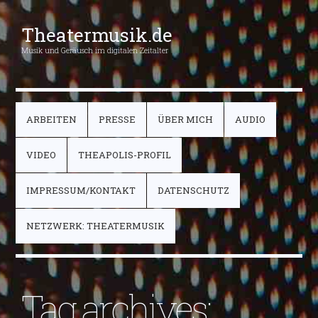
Theatermusik.de
Musik und Geräusch im digitalen Zeitalter
ARBEITEN
PRESSE
ÜBER MICH
AUDIO
VIDEO
THEAPOLIS-PROFIL
IMPRESSUM/KONTAKT
DATENSCHUTZ
NETZWERK: THEATERMUSIK
Tag archives: