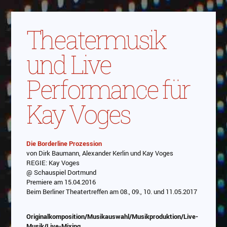
Theatermusik
und Live
Performance für
Kay Voges
Die Borderline Prozession
von Dirk Baumann, Alexander Kerlin und Kay Voges
Abspielen
REGIE: Kay Voges
@ Schauspiel Dortmund
Das Video wird von Youtube eingebettet
Premiere am 15.04.2016
abespielt. Es gilt die
Datenschutzerklärung von
Beim Berliner Theatertreffen am 08., 09., 10. und 11.05.2017
Google
Originalkomposition/Musikauswahl/Musikproduktion/Live-
Musik/Live-Mixing