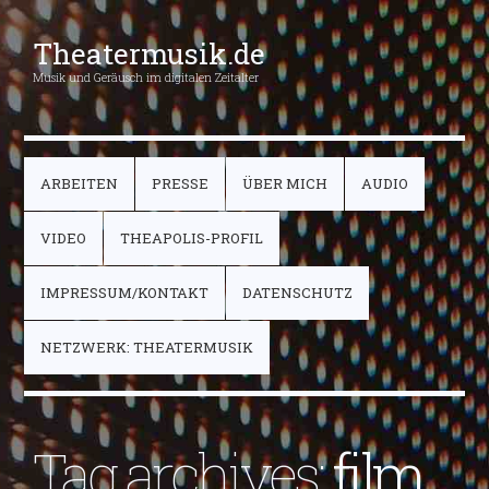
Theatermusik.de
Musik und Geräusch im digitalen Zeitalter
ARBEITEN
PRESSE
ÜBER MICH
AUDIO
VIDEO
THEAPOLIS-PROFIL
IMPRESSUM/KONTAKT
DATENSCHUTZ
NETZWERK: THEATERMUSIK
Tag archives:
film