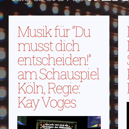
Musik für “Du
musst dich
entscheiden!”
am Schauspiel
Köln, Regie:
Kay Voges