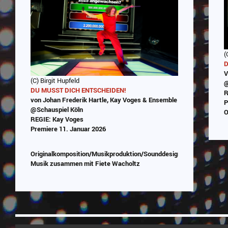
(
D
V
(C) Birgit Hupfeld
@
DU MUSST DICH ENTSCHEIDEN!
R
von Johan Frederik Hartle, Kay Voges & Ensemble
P
@Schauspiel Köln
O
REGIE: Kay Voges
Premiere 11. Januar 2026
Originalkomposition/Musikproduktion/Sounddesign/Programmieru
Musik zusammen mit Fiete Wacholtz