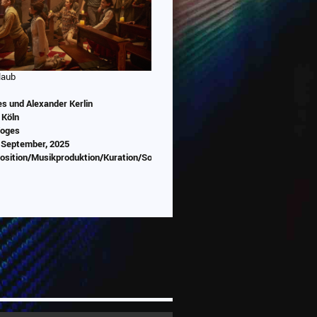
laub
s und Alexander Kerlin
 Köln
Voges
 September, 2025
position/Musikproduktion/Kuration/Sounddesign/Programmierung
Abspielen
 wird von Youtube eingebettet
abespielt. Es gilt die
chutzerklärung von Google