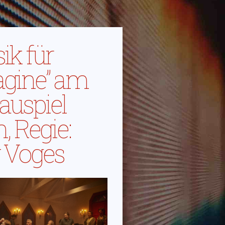
ik für
agine” am
auspiel
, Regie:
 Voges