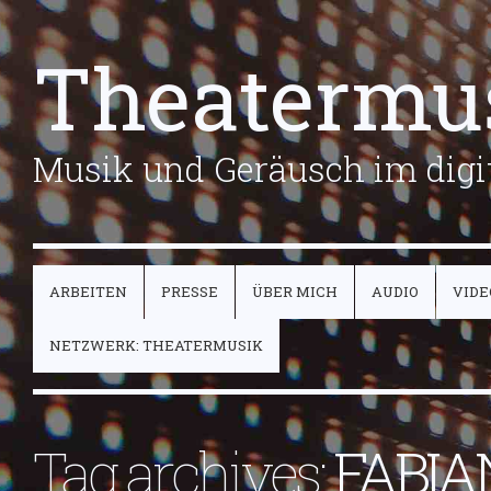
Theatermu
Musik und Geräusch im digit
ARBEITEN
PRESSE
ÜBER MICH
AUDIO
VIDE
NETZWERK: THEATERMUSIK
Tag archives:
FABIA