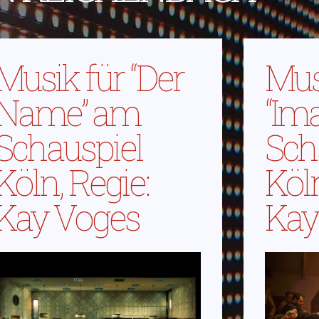
Musik für “Der
Mus
Name” am
“Im
Schauspiel
Sch
Köln, Regie:
Köln
Kay Voges
Kay