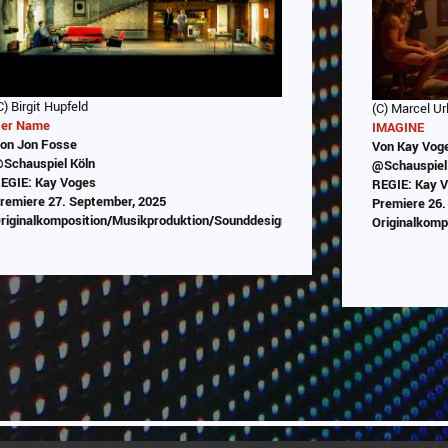
C) Birgit Hupfeld
(C) Marcel Ur
er Name
IMAGINE
on Jon Fosse
Von Kay Voge
Schauspiel Köln
@Schauspiel
EGIE: Kay Voges
REGIE: Kay 
remiere 27. September, 2025
Premiere 26.
riginalkomposition/Musikproduktion/Sounddesign/Programmierung
Originalkom
Abspielen
ng
Das Video wird von Youtube eingebettet
Das Video
abespielt. Es gilt die
Datenschutzerklärung von Google
Datens