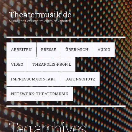
Theatermusik.de
Musik und Geräusch im digitalen Zeitalter
ARBEITEN
PRESSE
ÜBER MICH
AUDIO
VIDEO
THEAPOLIS-PROFIL
IMPRESSUM/KONTAKT
DATENSCHUTZ
NETZWERK: THEATERMUSIK
Tag archives: