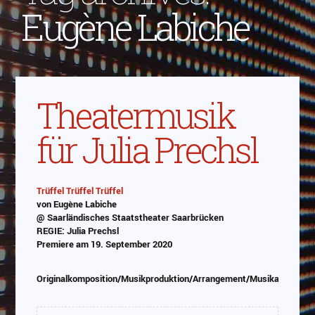
Eugène Labiche
Theatermusik
für Julia Prechsl
Trüffel Trüffel Trüffel
von Eugène Labiche
Abspielen
@ Saarländisches Staatstheater Saarbrücken
REGIE: Julia Prechsl
Das Video wird von Youtube eingebettet
Premiere am 19. September 2020
abespielt. Es gilt die
Datenschutzerklärung von
Google
Originalkomposition/Musikproduktion/Arrangement/Musikauswahl