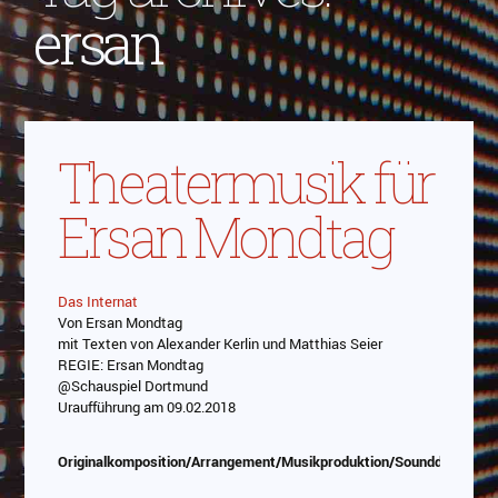
ersan
Theatermusik für
Ersan Mondtag
Das Internat
Von Ersan Mondtag
Abspielen
mit Texten von Alexander Kerlin und Matthias Seier
REGIE: Ersan Mondtag
Das Video wird von Youtube eingebettet
@Schauspiel Dortmund
abespielt. Es gilt die
Datenschutzerklärung von
Uraufführung am 09.02.2018
Google
Originalkomposition/Arrangement/Musikproduktion/Sounddesign/P