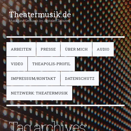
Theatermusik.de
Musik und Geräusch im digitalen Zeitalter
ARBEITEN
PRESSE
ÜBER MICH
AUDIO
VIDEO
THEAPOLIS-PROFIL
IMPRESSUM/KONTAKT
DATENSCHUTZ
NETZWERK: THEATERMUSIK
Tag archives: