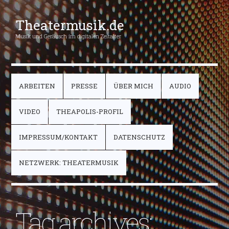
Theatermusik.de
Musik und Geräusch im digitalen Zeitalter
ARBEITEN
PRESSE
ÜBER MICH
AUDIO
VIDEO
THEAPOLIS-PROFIL
IMPRESSUM/KONTAKT
DATENSCHUTZ
NETZWERK: THEATERMUSIK
Tag archives: