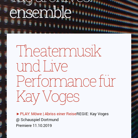
ensemble
Theatermusik
und Live
Performance für
Kay Voges
►PLAY: Möwe | Abriss einer Reise
REGIE: Kay Voges
@ Schauspiel Dortmund
Abspielen
Premiere 11.10.2019
Das Video wird von Youtube eingebettet