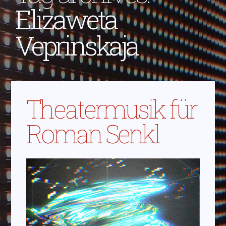
Elizaweta
Veprinskaja
Theatermusik für
Roman Senkl