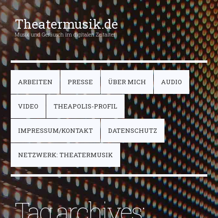
Theatermusik.de
Musik und Geräusch im digitalen Zeitalter
ARBEITEN
PRESSE
ÜBER MICH
AUDIO
VIDEO
THEAPOLIS-PROFIL
IMPRESSUM/KONTAKT
DATENSCHUTZ
NETZWERK: THEATERMUSIK
Tag archives: