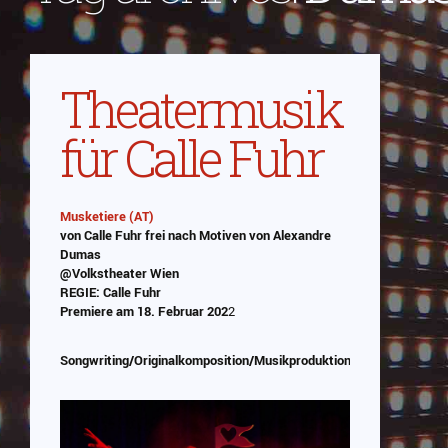
Theatermusik
für Calle Fuhr
Musketiere (AT)
von Calle Fuhr frei nach Motiven von Alexandre
Abspielen
Dumas
@Volkstheater Wien
Das Video wird von Youtube eingebettet
REGIE: Calle Fuhr
abespielt. Es gilt die
Premiere am 18. Februar 202
2
Datenschutzerklärung von Google
Songwriting/Originalkomposition/Musikproduktion/Sounddesign/