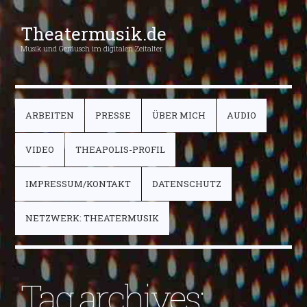
Theatermusik.de
Musik und Geräusch im digitalen Zeitalter
ARBEITEN
PRESSE
ÜBER MICH
AUDIO
VIDEO
THEAPOLIS-PROFIL
IMPRESSUM/KONTAKT
DATENSCHUTZ
NETZWERK: THEATERMUSIK
Tag archives: