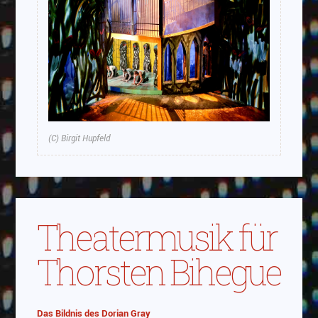
(C) Birgit Hupfeld
Theatermusik für
Thorsten Bihegue
Das Bildnis des Dorian Gray