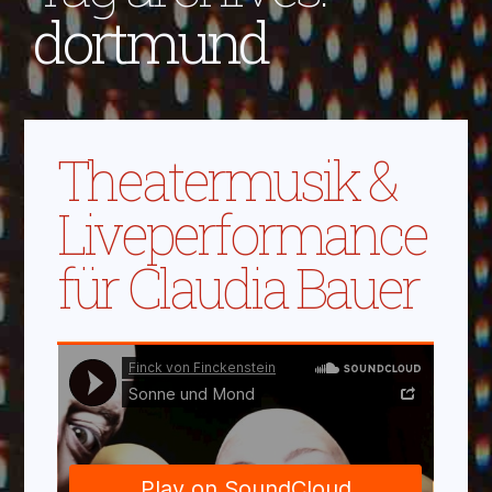
dortmund
Theatermusik &
Liveperformance
für Claudia Bauer