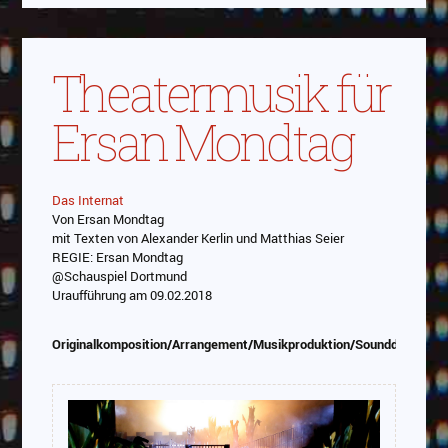
Theatermusik für
Ersan Mondtag
Das Internat
Von Ersan Mondtag
Abspielen
mit Texten von Alexander Kerlin und Matthias Seier
REGIE: Ersan Mondtag
Das Video wird von Youtube eingebettet
@Schauspiel Dortmund
abespielt. Es gilt die
Datenschutzerklärung von
Uraufführung am 09.02.2018
Google
Originalkomposition/Arrangement/Musikproduktion/Sounddesign/P