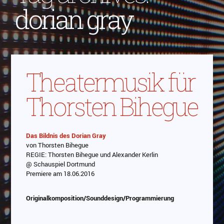
dorian gray
Theatermusik für
Thorsten Bihegue
Das Bildnis des Dorian Gray
von Thorsten Bihegue
Abspielen
REGIE: Thorsten Bihegue und Alexander Kerlin
@ Schauspiel Dortmund
Das Video wird von Youtube eingebettet
Premiere am 18.06.2016
abespielt. Es gilt die
Datenschutzerklärung von
Google
Originalkomposition/Sounddesign/Programmierung