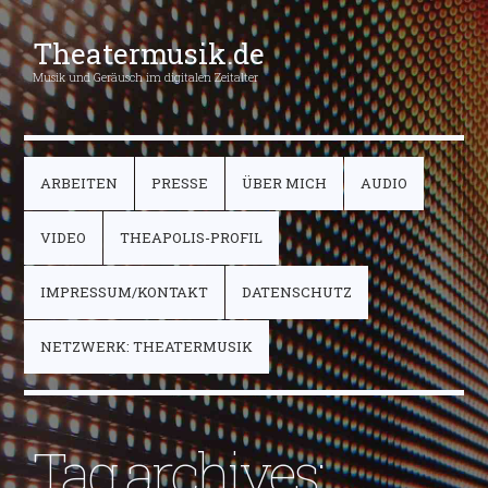
Theatermusik.de
Musik und Geräusch im digitalen Zeitalter
ARBEITEN
PRESSE
ÜBER MICH
AUDIO
VIDEO
THEAPOLIS-PROFIL
IMPRESSUM/KONTAKT
DATENSCHUTZ
NETZWERK: THEATERMUSIK
Tag archives: