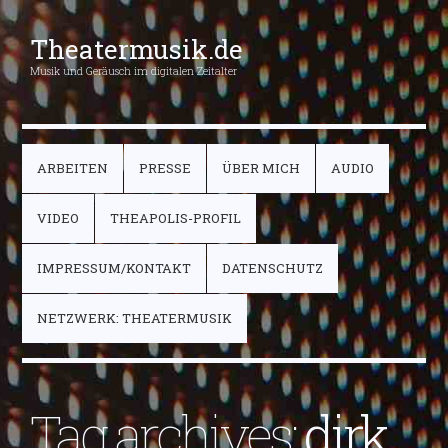
Theatermusik.de
Musik und Geräusch im digitalen Zeitalter
ARBEITEN
PRESSE
ÜBER MICH
AUDIO
VIDEO
THEAPOLIS-PROFIL
IMPRESSUM/KONTAKT
DATENSCHUTZ
NETZWERK: THEATERMUSIK
Tag archives:
dirk