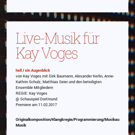
Live-Musik für
Kay Voges
hell / ein Augenblick
von Kay Voges mit Dirk Baumann, Alexander Kerlin, Anne-
Abspielen
Kathrin Schulz, Matthias Seier und den beteiligten
Ensemble Mitgliedern
Das Video wird von Youtube eingebettet
REGIE: Kay Voges
abespielt. Es gilt die
Datenschutzerklärung von
@ Schauspiel Dortmund
Google
Premiere am 11.02.2017
Originalkomposition/Klangkregie/Programmierung/Musikauswahl/Li
Musik