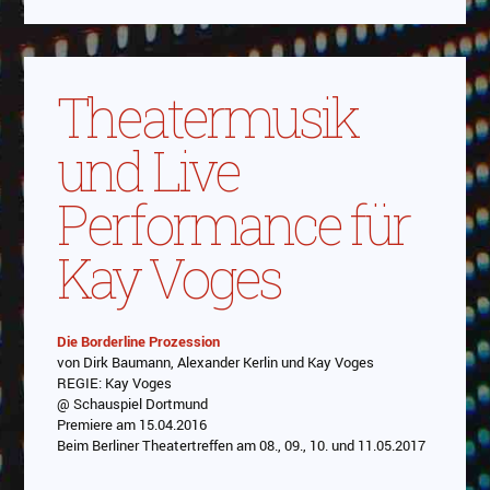
Theatermusik
und Live
Performance für
Kay Voges
Die Borderline Prozession
von Dirk Baumann, Alexander Kerlin und Kay Voges
Abspielen
REGIE: Kay Voges
@ Schauspiel Dortmund
Das Video wird von Youtube eingebettet
Premiere am 15.04.2016
abespielt. Es gilt die
Datenschutzerklärung von
Beim Berliner Theatertreffen am 08., 09., 10. und 11.05.2017
Google