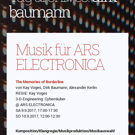
baumann
Musik für ARS
ELECTRONICA
The Memories of Borderline
von Kay Voges, Dirk Baumann, Alexander Kerlin
Abspielen
REGIE: Kay Voges
3-D Engineering: Cyberräuber
Das Video wird von Youtube eingebettet
@ ARS ELECTRONICA
abespielt. Es gilt die
Datenschutzerklärung von
SA 9.9.2017, 17:00-17:30
Google
SO 10.9.2017, 12:00-12:30
Komposition/Klangregie/Musikproduktion/Musikauswahl