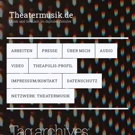
Theatermusik.de
Musik und Geräusch im digitalen Zeitalter
ARBEITEN
PRESSE
ÜBER MICH
AUDIO
VIDEO
THEAPOLIS-PROFIL
IMPRESSUM/KONTAKT
DATENSCHUTZ
NETZWERK: THEATERMUSIK
Tag archives: