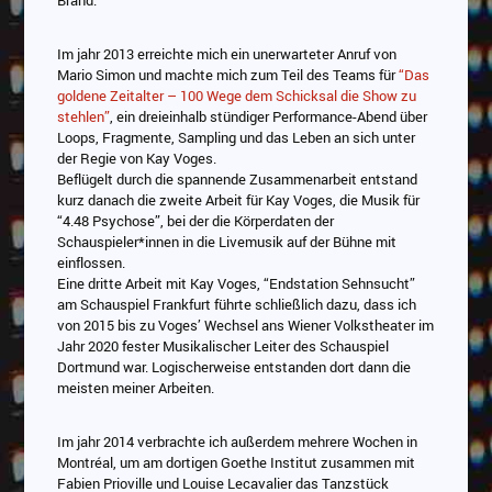
Brand.
Im jahr 2013 erreichte mich ein unerwarteter Anruf von
Mario Simon und machte mich zum Teil des Teams für
“Das
goldene Zeitalter – 100 Wege dem Schicksal die Show zu
stehlen”
, ein dreieinhalb stündiger Performance-Abend über
Loops, Fragmente, Sampling und das Leben an sich unter
der Regie von Kay Voges.
Beflügelt durch die spannende Zusammenarbeit entstand
kurz danach die zweite Arbeit für Kay Voges, die Musik für
“4.48 Psychose”, bei der die Körperdaten der
Schauspieler*innen in die Livemusik auf der Bühne mit
einflossen.
Eine dritte Arbeit mit Kay Voges, “Endstation Sehnsucht”
am Schauspiel Frankfurt führte schließlich dazu, dass ich
von 2015 bis zu Voges’ Wechsel ans Wiener Volkstheater im
Jahr 2020 fester Musikalischer Leiter des Schauspiel
Dortmund war. Logischerweise entstanden dort dann die
meisten meiner Arbeiten.
Im jahr 2014 verbrachte ich außerdem mehrere Wochen in
Montréal, um am dortigen Goethe Institut zusammen mit
Fabien Prioville und Louise Lecavalier das Tanzstück